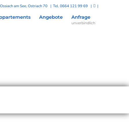
Ossiach am See, Ostriach 70
| Tel.
0664 121 99 69
|
|
ppartements
Angebote
Anfrage
unverbindlich