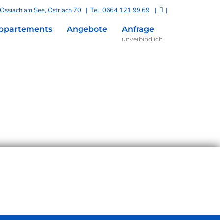
Ossiach am See, Ostriach 70
| Tel.
0664 121 99 69
|
|
ppartements
Angebote
Anfrage
unverbindlich