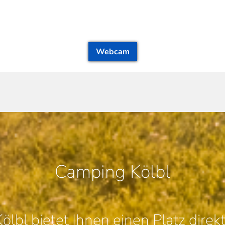
Webcam
Camping Kölbl
lbl bietet Ihnen einen Platz direk